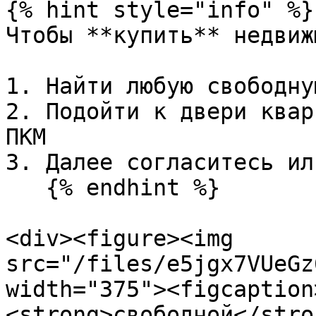
{% hint style="info" %}

Чтобы **купить** недвиж
1. Найти любую свободну
2. Подойти к двери квар
ПКМ

3. Далее согласитесь ил
   {% endhint %}

<div><figure><img 
src="/files/e5jgx7VUeGz
width="375"><figcaption
<strong>свободной</stro