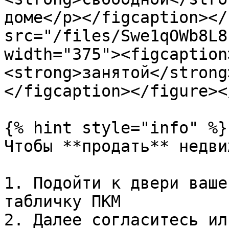
доме</p></figcaption></
src="/files/Swe1qOWb8L8
width="375"><figcaption
<strong>занятой</strong
</figcaption></figure><
{% hint style="info" %}

Чтобы **продать** недви
1. Подойти к двери ваше
табличку ПКМ

2. Далее согласитесь ил