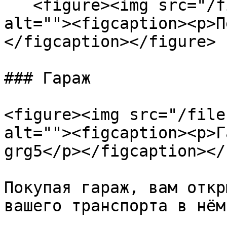
   <figure><img src="/files/dQIlAIdRYLm4Rp174izw" 
alt=""><figcaption><p>П
</figcaption></figure>

### Гараж

<figure><img src="/file
alt=""><figcaption><p>Г
grg5</p></figcaption></
Покупая гараж, вам откр
вашего транспорта в нём