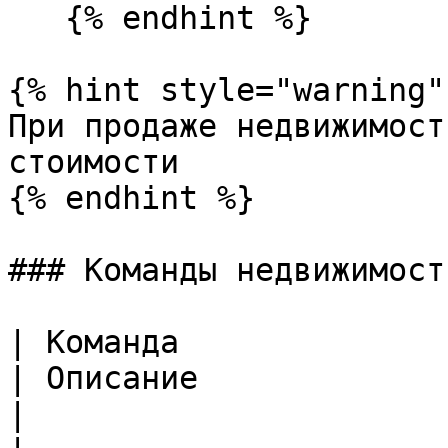
   {% endhint %}

{% hint style="warning" 
При продаже недвижимост
стоимости

{% endhint %}

### Команды недвижимости
| Команда                                                                                                                                        
| Описание                                                        
|
