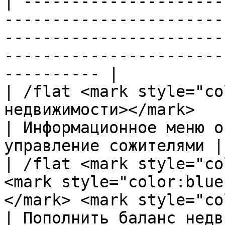
| ---------------------
-----------------------
-----------------------
-----------------------
---------- |

| /flat <mark style="co
недвижимости></mark>                                                                                     
| Информационное меню о
управление сожителями |

| /flat <mark style="co
<mark style="color:blue
</mark> <mark style="colo
| Пополнить баланс недв