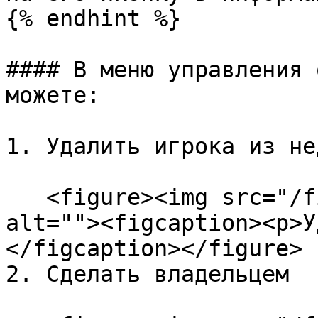
{% endhint %}

#### В меню управления 
можете:

1. Удалить игрока из не
   <figure><img src="/files/qCC7wLusTvIgKuICrKdH" 
alt=""><figcaption><p>У
</figcaption></figure>

2. Сделать владельцем
