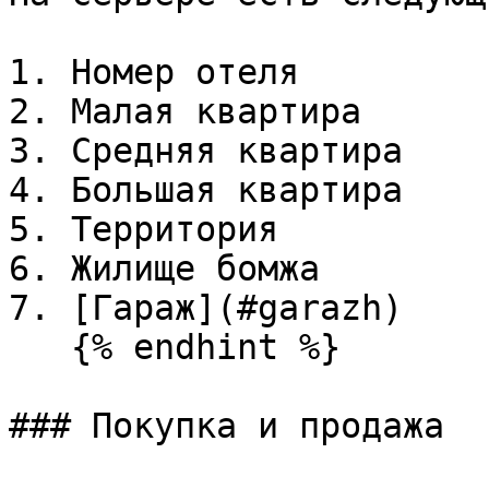
1. Номер отеля

2. Малая квартира

3. Средняя квартира

4. Большая квартира

5. Территория

6. Жилище бомжа

7. [Гараж](#garazh)

   {% endhint %}

### Покупка и продажа
