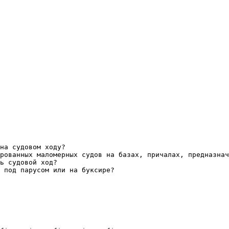
на судовом ходу?

рованных маломерных судов на базах, причалах, предназнач
ь судовой ход?

 под парусом или на буксире?
