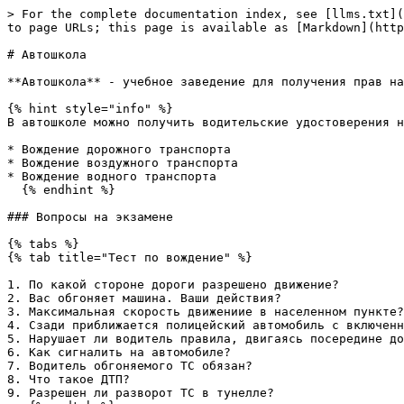
> For the complete documentation index, see [llms.txt](
to page URLs; this page is available as [Markdown](http
# Автошкола

**Автошкола** - учебное заведение для получения прав на
{% hint style="info" %}

В автошколе можно получить водительские удостоверения н
* Вождение дорожного транспорта

* Вождение воздужного транспорта

* Вождение водного транспорта

  {% endhint %}

### Вопросы на экзамене

{% tabs %}

{% tab title="Тест по вождение" %}

1. По какой стороне дороги разрешено движение?

2. Вас обгоняет машина. Ваши действия?

3. Максимальная скорость движениие в населенном пункте?

4. Сзади приближается полицейский автомобиль с включенн
5. Нарушает ли водитель правила, двигаясь посередине до
6. Как сигналить на автомобиле?

7. Водитель обгоняемого ТС обязан?

8. Что такое ДТП?

9. Разрешен ли разворот ТС в тунелле?
