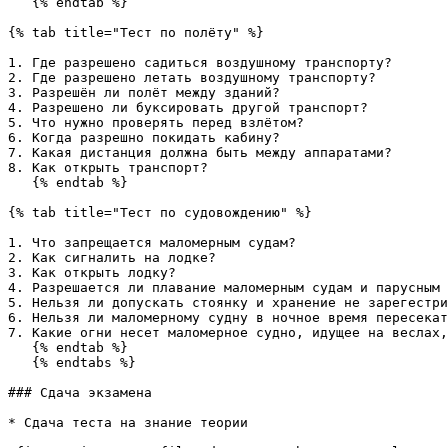
   {% endtab %}

{% tab title="Тест по полёту" %}

1. Где разрешено садиться воздушному транспорту?

2. Где разрешено летать воздушному транспорту?

3. Разрешён ли полёт между зданий?

4. Разрешено ли буксировать другой транспорт?

5. Что нужно проверять перед взлётом?

6. Когда разрешно покидать кабину?

7. Какая дистанция должна быть между аппаратами?

8. Как открыть транспорт?

   {% endtab %}

{% tab title="Тест по судовождению" %}

1. Что запрещается маломерным судам?

2. Как сигналить на лодке?

3. Как открыть лодку?

4. Разрешается ли плавание маломерным судам и парусным 
5. Нельзя ли допускать стоянку и хранение не зарегестри
6. Нельзя ли маломерному судну в ночное время пересекат
7. Какие огни несет маломерное судно, идущее на веслах,
   {% endtab %}

   {% endtabs %}

### Сдача экзамена

* Сдача теста на знание теории
