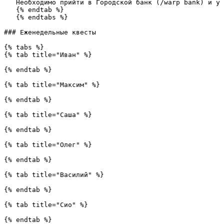
   Необходимо прийти в Городской банк (/warp bank) и у НПС Банкир завести банковский счёт.

   {% endtab %}

   {% endtabs %}

### Еженедельные квесты

{% tabs %}

{% tab title="Иван" %}

{% endtab %}

{% tab title="Максим" %}

{% endtab %}

{% tab title="Саша" %}

{% endtab %}

{% tab title="Олег" %}

{% endtab %}

{% tab title="Василий" %}

{% endtab %}

{% tab title="Сио" %}

{% endtab %}
