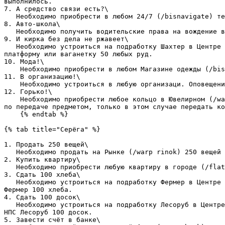
выполнилось.

7. А средство связи есть?\

   Необходимо приобрести в любом 24/7 (/bisnavigate) телефон и вставить в него сим-карту в салоне сотовой связи (/warp needstar).

8. Авто-школа\

   Необходимо получить водительские права на вождение в Автошколе (/warp autoschool). Важно пройти все этапы автошколы от теории до практики.

9. И кирка без дела не ржавеет\

   Необходимо устроиться на подработку Шахтер в Центре занятости (/warp work) в специльном кабинете трудоустройства и прийти в Шахту (/warp mine). Дальше сдать на 
платформу или ваганетку 50 любых руд.

10. Мода!\

    Необходимо приобрести в любом Магазине одежды (/bisnavigate) комплект одежды. Для выполнения задания вам надо одеть этот скин.

11. В организацию!\

    Необходимо устроиться в любую организаци. Оповещение об наборе в организацию пишется синим текстом в чате. Каждая организация минимум 1 раз проведет набор в день.

12. Горько!\

    Необходимо приобрести любое кольцо в Ювелирном (/warp vangelico) и пожениться в Церкви (/warp marry) при помози системы свадею. Воспользоваться системой сервера 
по передаче предметом, только в этом случае передать ко
    {% endtab %}

{% tab title="Серёга" %}

1. Продать 250 вещей\

   Необходимо продать на Рынке (/warp rinok) 250 вещей по фиксированной цене в 1.500$.

2. Купить квартиру\

   Необходимо приобрести любую квартиру в городе (/flats).

3. Сдать 100 хлеба\

   Необходимо устроиться на подработку Фермер в Центре занятости (/warp work) в специльном кабинете трудоустройства и прийти к Ферме (/warp farm). Дальше сдать на НПС 
Фермер 100 хлеба.

4. Сдать 100 досок\

   Необходимо устроиться на подработку Лесоруб в Центре занятости (/warp work) в специльном кабинете трудоустройства и прийти к Лесопилке (/warp les). Дальше сдать на 
НПС Лесоруб 100 досок.

5. Завести счёт в банке\
