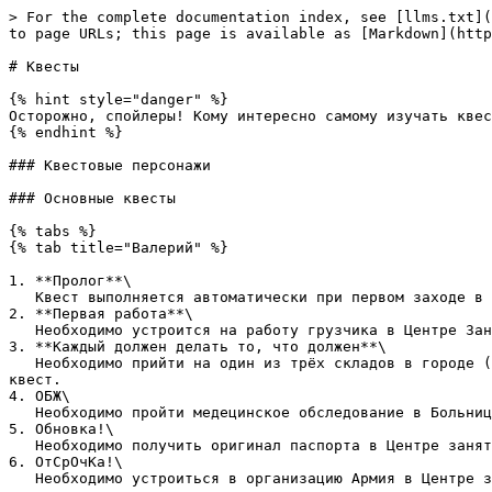
> For the complete documentation index, see [llms.txt](
to page URLs; this page is available as [Markdown](http
# Квесты

{% hint style="danger" %}

Осторожно, спойлеры! Кому интересно самому изучать квес
{% endhint %}

### Квестовые персонажи

### Основные квесты

{% tabs %}

{% tab title="Валерий" %}

1. **Пролог**\

   Квест выполняется автоматически при первом заходе в игру.

2. **Первая работа**\

   Необходимо устроится на работу грузчика в Центре Занятости (/warp work) в кабинете у специального НПС.

3. **Каждый должен делать то, что должен**\

   Необходимо прийти на один из трёх складов в городе (/jobs) и перенести 20 ящиков. Важно начать работу около голограммы, чтобы получить деньги и выполнить сам 
квест.

4. ОБЖ\

   Необходимо пройти медецинское обследование в Больнице (/warp hospital) у любого врача.

5. Обновка!\

   Необходимо получить оригинал паспорта в Центре занятости (/warp work) у специального НПС в кабинете паспортера.

6. ОтСрОчКа!\

   Необходимо устроиться в организацию Армия в Центре занятости (/Warp work) на втором этаже у НПС Полковник Джонус. Вам достаточно отслужить 1 час, чтобы задание 